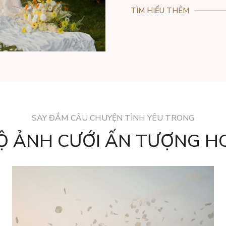
TÌM HIỂU THÊM
SAY ĐẮM CÂU CHUYỆN TÌNH YÊU TRONG
Ộ ẢNH CƯỚI ẤN TƯỢNG H