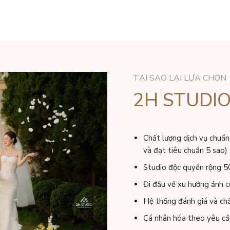
TẠI SAO LẠI LỰA CHỌN
2H STUDI
Chất lượng dịch vụ chuẩn
và đạt tiêu chuẩn 5 sao)
Studio độc quyền rộng 
Đi đầu về xu hướng ảnh c
Hệ thống đánh giá và ch
Cá nhân hóa theo yêu cầ