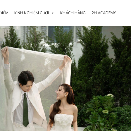
ĐIỂM
KINH NGHIỆM CƯỚI
KHÁCH HÀNG
2H ACADEMY