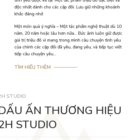
tình yêu được kể lại. Một tác phẩm triệu đô đặc biệt và
độc nhất dành cho các cặp đôi. Lưu giữ những khoảnh
khắc đáng nhớ
Một món quà ý nghĩa – Một tác phẩm nghệ thuật dù 10
năm, 20 năm hoặc lâu hơn nữa… Bức ảnh luôn giữ được
giá trị triệu đô vì mang trong mình câu chuyện tình yêu
của chính các cặp đôi đã yêu, đang yêu, và tiếp tục viết
tiếp câu chuyện yêu…
TÌM HIỂU THÊM
2H STUDIO
DẤU ẤN THƯƠNG HIỆU
2H STUDIO