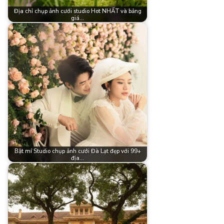
Địa chỉ chụp ảnh cưới studio Hot NHẤT và bảng
giá…
Bật mí Studio chụp ảnh cưới Đà Lạt đẹp với 99+
địa…