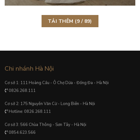
TẢI THÊM
(
9
/ 89)
Chi nhánh Hà Nội
Cơ sở 1: 111 Hoàng Cầu - Ô Chợ Dừa - Đống Đa - Hà Nội
0826.268.111
Cơ sở 2: 175 Nguyễn Văn Cừ - Long Biên - Hà Nội
Hotline: 0826.268.111
Cơ sở 3: 566 Chùa Thông - Sơn Tây - Hà Nội
0854.623.566