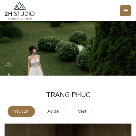
Bỏ
qua
nội
dung
TRANG PHỤC
Váy cưới
Áo dài
Vest