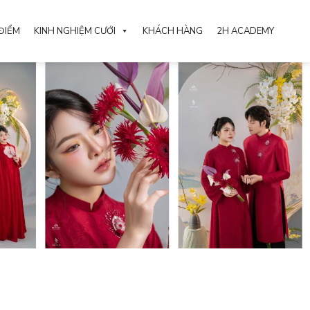
ĐIỂM
KINH NGHIỆM CƯỚI
KHÁCH HÀNG
2H ACADEMY