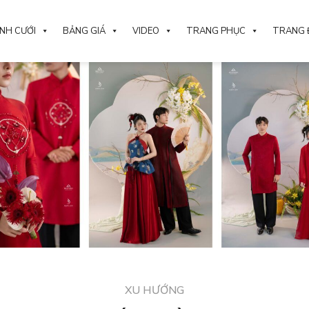
NH CƯỚI
BẢNG GIÁ
VIDEO
TRANG PHỤC
TRANG 
XU HƯỚNG