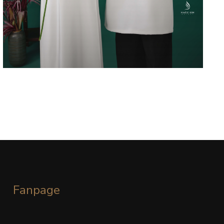
XUÂN THỜI – 03
Fanpage