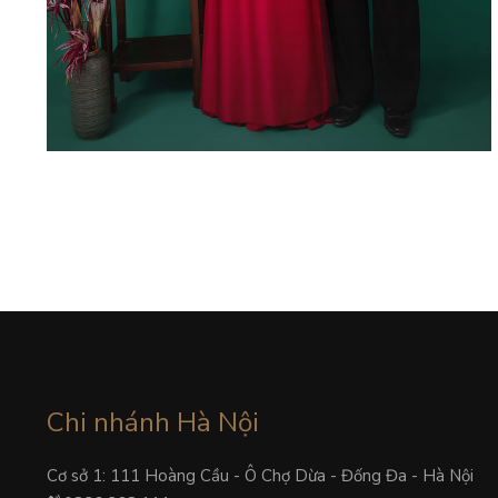
XUÂN THỜI – 05
Chi nhánh Hà Nội
Cơ sở 1: 111 Hoàng Cầu - Ô Chợ Dừa - Đống Đa - Hà Nội