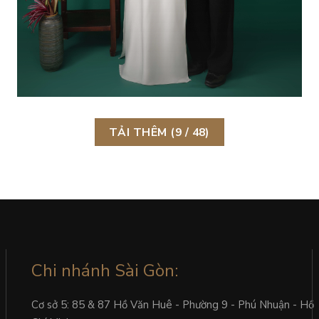
XUÂN THỜI – 04
TẢI THÊM
(
9
/ 48)
Chi nhánh Sài Gòn:
Cơ sở 5: 85 & 87 Hồ Văn Huê - Phường 9 - Phú Nhuận - Hồ