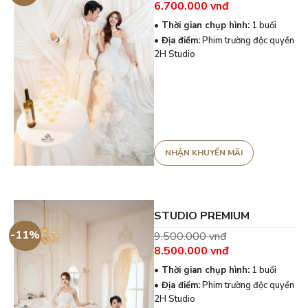
Giá
6.700.000
vnđ
gốc
Giá
là:
hiện
• Thời gian chụp hình:
1 buổi
7.200.000 vnđ.
tại
• Địa điểm:
Phim trường độc quyền
là:
6.700.000 vnđ.
2H Studio
STUDIO PREMIUM
-11%
9.500.000
vnđ
Giá
8.500.000
vnđ
gốc
Giá
là:
hiện
• Thời gian chụp hình:
1 buổi
9.500.000 vnđ.
tại
• Địa điểm:
Phim trường độc quyền
là:
8.500.000 vnđ.
2H Studio