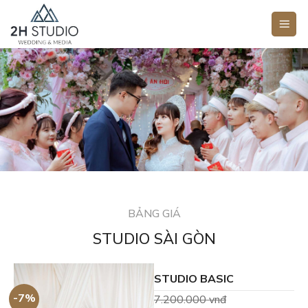
Bỏ
qua
nội
dung
BẢNG GIÁ
STUDIO SÀI GÒN
STUDIO BASIC
-7%
7.200.000
vnđ