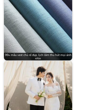
99+ mẫu vest chú rể đẹp, lịch lãm thu hút mọi ánh
nhìn