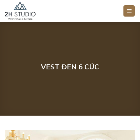
Bỏ
qua
nội
dung
VEST ĐEN 6 CÚC