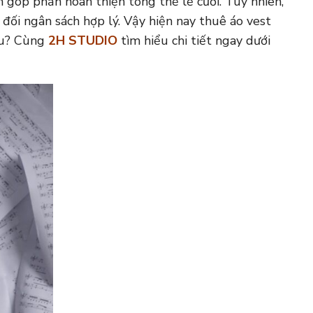
n góp phần hoàn thiện tổng thể lễ cưới. Tuy nhiên,
 đối ngân sách hợp lý. Vậy hiện nay thuê áo vest
chu? Cùng
2H STUDIO
tìm hiểu chi tiết ngay dưới