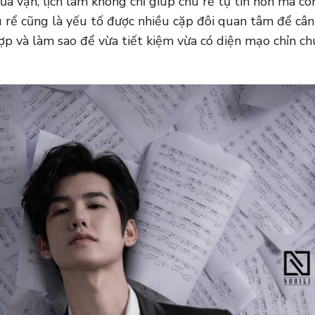
ừa vặn, lịch lãm không chỉ giúp chú rể tự tin hơn mà cò
ú rể cũng là yếu tố được nhiều cặp đôi quan tâm để cân
hợp và làm sao để vừa tiết kiệm vừa có diện mạo chỉn 