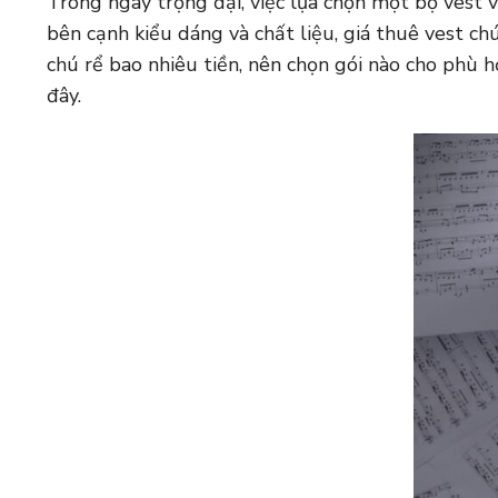
Trong ngày trọng đại, việc lựa chọn một bộ vest v
bên cạnh kiểu dáng và chất liệu, giá thuê vest ch
chú rể bao nhiêu tiền, nên chọn gói nào cho phù 
đây.