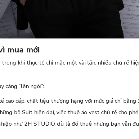
 vì mua mới
trong khi thực tế chỉ mặc một vài lần, nhiều chú rể hi
y càng “lên ngôi”:
kế cao cấp, chất liệu thượng hạng với mức giá chỉ bằng 
hững bộ Suit hiện đại, việc thuê áo vest chú rể cho phé
nghiệp như 2H STUDIO, dù là đồ thuê nhưng bạn vẫn đượ