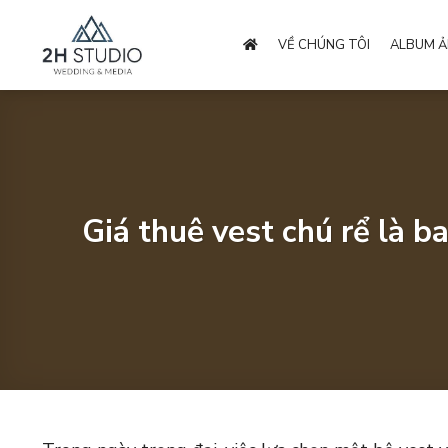
Bỏ
qua
VỀ CHÚNG TÔI
ALBUM Ả
nội
dung
Giá thuê vest chú rể là b