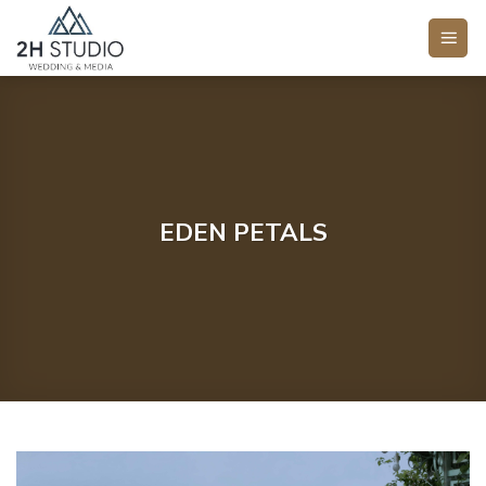
Bỏ
qua
nội
dung
EDEN PETALS