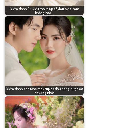
Điểm danh 5+ kiểu make up cô dâu tone cam
không bao…
Điểm danh các tone makeup cô dâu đang được ưa
chuộng nhất