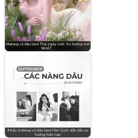
Makeup cô dâu tone Thái ngày cưới: Xu hướng mới
NHẤT…
4 kiểu makeup cô dâu tone Hàn Quốc dẫn đầu xu
hướng hiện nay