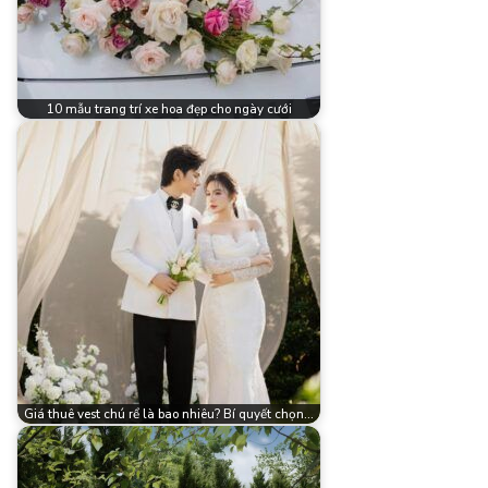
10 mẫu trang trí xe hoa đẹp cho ngày cưới
Giá thuê vest chú rể là bao nhiêu? Bí quyết chọn…