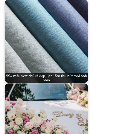
99+ mẫu vest chú rể đẹp, lịch lãm thu hút mọi ánh
nhìn