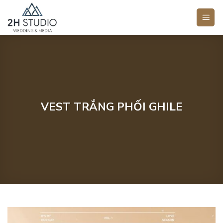
Bỏ
qua
nội
dung
VEST TRẮNG PHỐI GHILE