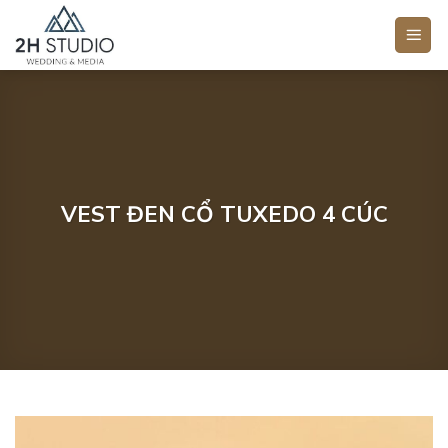
Bỏ
qua
nội
dung
VEST ĐEN CỔ TUXEDO 4 CÚC