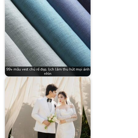
99+ mẫu vest chú rể đẹp, lịch lãm thu hút mọi ánh
nhìn