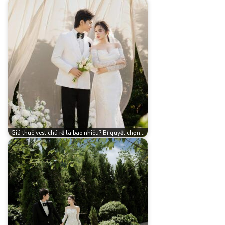
Giá thuê vest chú rể là bao nhiêu? Bí quyết chọn…