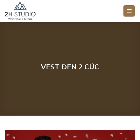
Bỏ
qua
nội
dung
VEST ĐEN 2 CÚC