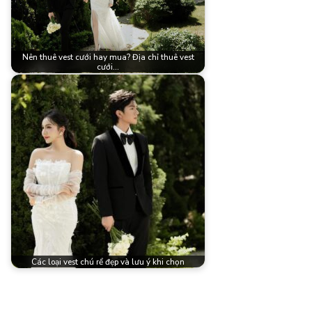
Nên thuê vest cưới hay mua? Địa chỉ thuê vest
cưới…
Các loại vest chú rể đẹp và lưu ý khi chọn