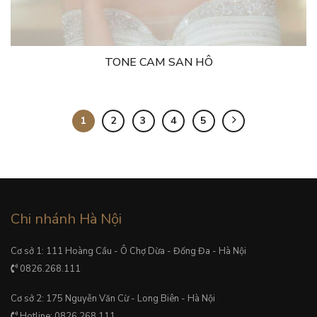
TONE CAM SAN HÔ
1
2
3
4
5
Chi nhánh Hà Nội
Cơ sở 1: 111 Hoàng Cầu - Ô Chợ Dừa - Đống Đa - Hà Nội
0826.268.111
Cơ sở 2: 175 Nguyễn Văn Cừ - Long Biên - Hà Nội
Hotline: 0826.268.111