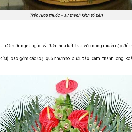
Tráp rượu thuốc – sự thành kính tổ tiên
ứa tươi mới, ngọt ngào và đơm hoa kết trái, với mong muốn cặp đôi
ửu), bao gồm các loại quả như nho, bưởi, táo, cam, thanh long, xoài 