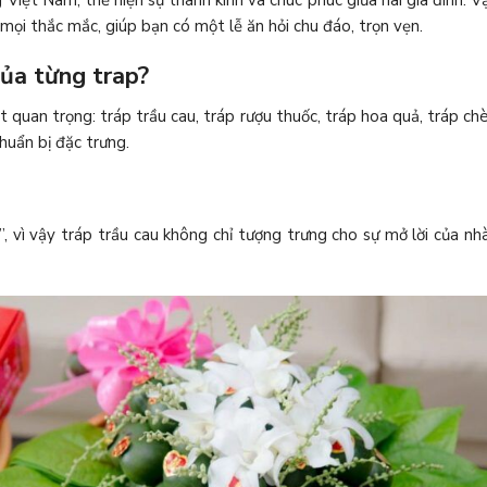
 Việt Nam, thể hiện sự thành kính và chúc phúc giữa hai gia đình. Vậ
mọi thắc mắc, giúp bạn có một lễ ăn hỏi chu đáo, trọn vẹn.
của từng trap?
t quan trọng: tráp trầu cau, tráp rượu thuốc, tráp hoa quả, tráp ch
huẩn bị đặc trưng.
, vì vậy tráp trầu cau không chỉ tượng trưng cho sự mở lời của nhà 