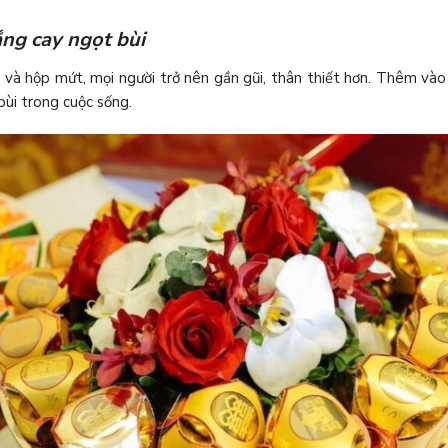
ắng cay ngọt bùi
à và hộp mứt, mọi người trở nên gần gũi, thân thiết hơn. Thêm và
 bùi trong cuộc sống.