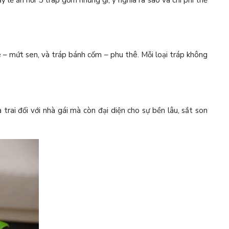
y lễ ăn hỏi 5 trap gồm những gì, ý nghĩa ra sao và chi phí thế
è – mứt sen, và tráp bánh cốm – phu thê. Mỗi loại tráp không
trai đối với nhà gái mà còn đại diện cho sự bền lâu, sắt son