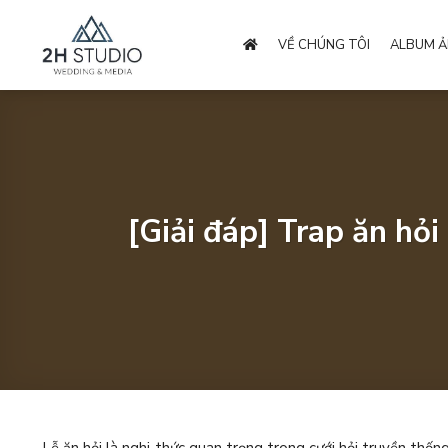
Bỏ
qua
VỀ CHÚNG TÔI
ALBUM Ả
nội
dung
[Giải đáp] Trap ăn hỏi