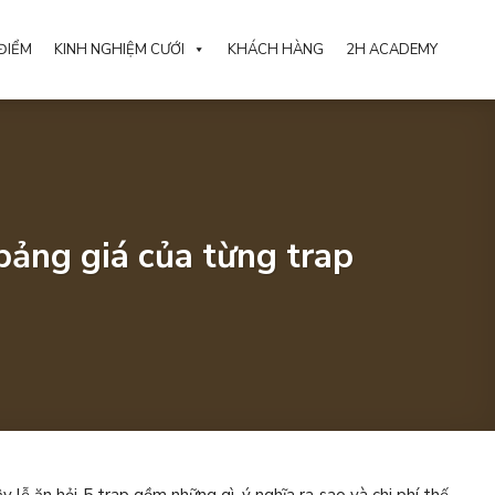
ĐIỂM
KINH NGHIỆM CƯỚI
KHÁCH HÀNG
2H ACADEMY
 bảng giá của từng trap