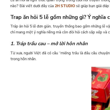
Lễ ăn hỏi là nghi thức quan trọng trong cưới hỏi truyền thống
nào? Bài viết dưới đây của
2H STUDIO
sẽ giúp bạn giải đáp 
Trap ăn hỏi 5 lễ gồm những gì? Ý nghĩa 
Tráp ăn hỏi 5 lễ đơn giản, truyền thống bao gồm những lễ vậ
chỉ mang một ý nghĩa riêng mà còn đòi hỏi cách sắp xếp và c
1. Tráp trầu cau – mở lời hôn nhân
Từ xưa, người Việt đã có câu “miếng trầu là đầu câu chuyện”
trong hôn nhân.