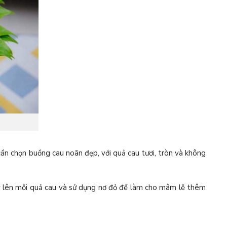
ần chọn buồng cau noãn đẹp, với quả cau tươi, tròn và không
 Hỷ lên mỗi quả cau và sử dụng nơ đỏ để làm cho mâm lễ thêm