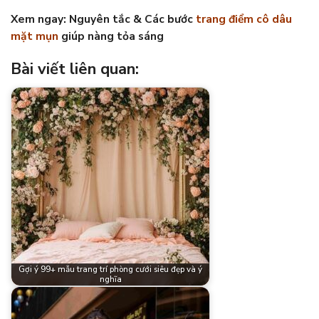
Xem ngay: Nguyên tắc & Các bước
trang điểm cô dâu
mặt mụn
giúp nàng tỏa sáng
Bài viết liên quan:
Gợi ý 99+ mẫu trang trí phòng cưới siêu đẹp và ý
nghĩa