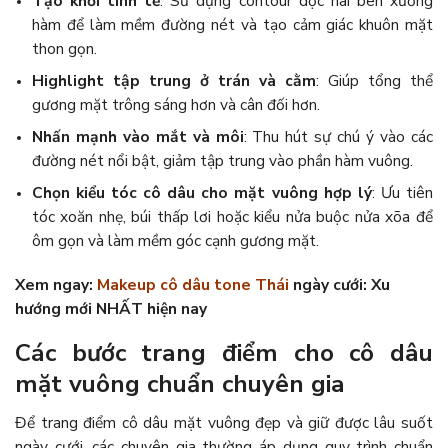
Tạo khối tinh tế
: Sử dụng contour dọc hai bên xương
hàm để làm mềm đường nét và tạo cảm giác khuôn mặt
thon gọn.
Highlight tập trung ở trán và cằm
: Giúp tổng thể
gương mặt trông sáng hơn và cân đối hơn.
Nhấn mạnh vào mắt và môi
: Thu hút sự chú ý vào các
đường nét nổi bật, giảm tập trung vào phần hàm vuông.
Chọn kiểu tóc cô dâu cho mặt vuông hợp lý
: Ưu tiên
tóc xoăn nhẹ, búi thấp lơi hoặc kiểu nửa buộc nửa xõa để
ôm gọn và làm mềm góc cạnh gương mặt.
Xem ngay:
Makeup cô dâu tone Thái
ngày cưới: Xu
hướng mới NHẤT hiện nay
Các bước trang điểm cho cô dâu
mặt vuông chuẩn chuyên gia
Để trang điểm cô dâu mặt vuông đẹp và giữ được lâu suốt
ngày cưới, các chuyên gia thường áp dụng quy trình chuẩn