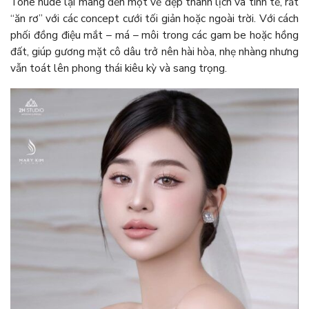
Tone nude lại mang đến một vẻ đẹp thanh lịch và tinh tế, rất
“ăn rơ” với các concept cưới tối giản hoặc ngoài trời. Với cách
phối đồng điệu mắt – má – môi trong các gam be hoặc hồng
đất, giúp gương mặt cô dâu trở nên hài hòa, nhẹ nhàng nhưng
vẫn toát lên phong thái kiêu kỳ và sang trọng.