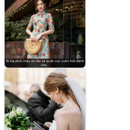
Bí kíp phối màu áo dài và quần cực cuốn hút dành
cho…