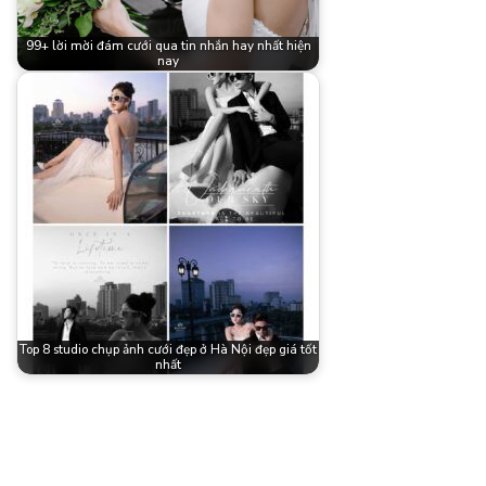
99+ lời mời đám cưới qua tin nhắn hay nhất hiện
nay
Top 8 studio chụp ảnh cưới đẹp ở Hà Nội đẹp giá tốt
nhất