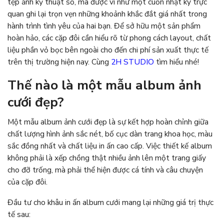
tệp ảnh kỹ thuật số, mà được ví như một cuốn nhật ký trực
quan ghi lại trọn vẹn những khoảnh khắc đắt giá nhất trong
hành trình tình yêu của hai bạn. Để sở hữu một sản phẩm
hoàn hảo, các cặp đôi cần hiểu rõ từ phong cách layout, chất
liệu phần vỏ bọc bên ngoài cho đến chi phí sản xuất thực tế
trên thị trường hiện nay. Cùng
2H STUDIO
tìm hiểu nhé!
Thế nào là một mẫu album ảnh
cưới đẹp?
Một mẫu album ảnh cưới đẹp là sự kết hợp hoàn chỉnh giữa
chất lượng hình ảnh sắc nét, bố cục dàn trang khoa học, màu
sắc đồng nhất và chất liệu in ấn cao cấp. Việc thiết kế album
không phải là xếp chồng thật nhiều ảnh lên một trang giấy
cho đỡ trống, mà phải thể hiện được cá tính và câu chuyện
của cặp đôi.
Đầu tư cho khâu in ấn album cưới mang lại những giá trị thực
tế sau: