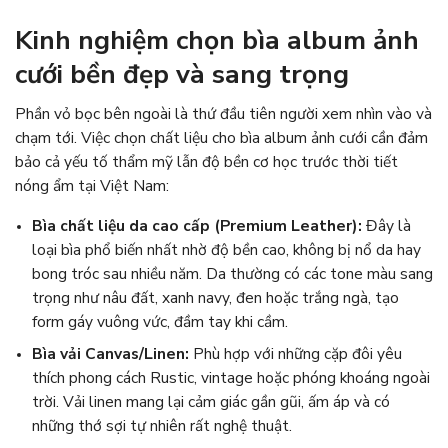
Kinh nghiệm chọn bìa album ảnh
cưới bền đẹp và sang trọng
Phần vỏ bọc bên ngoài là thứ đầu tiên người xem nhìn vào và
chạm tới. Việc chọn chất liệu cho bìa album ảnh cưới cần đảm
bảo cả yếu tố thẩm mỹ lẫn độ bền cơ học trước thời tiết
nóng ẩm tại Việt Nam:
Bìa chất liệu da cao cấp (Premium Leather):
Đây là
loại bìa phổ biến nhất nhờ độ bền cao, không bị nổ da hay
bong tróc sau nhiều năm. Da thường có các tone màu sang
trọng như nâu đất, xanh navy, đen hoặc trắng ngà, tạo
form gáy vuông vức, đầm tay khi cầm.
Bìa vải Canvas/Linen:
Phù hợp với những cặp đôi yêu
thích phong cách Rustic, vintage hoặc phóng khoáng ngoài
trời. Vải linen mang lại cảm giác gần gũi, ấm áp và có
những thớ sợi tự nhiên rất nghệ thuật.