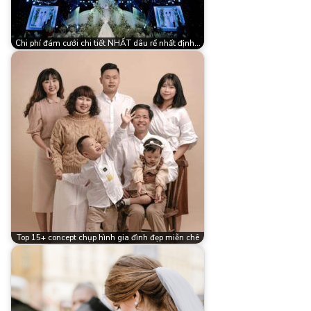
Chi phí đám cưới chi tiết NHẤT dâu rể nhất định…
Top 15+ concept chụp hình gia đình đẹp miễn chê