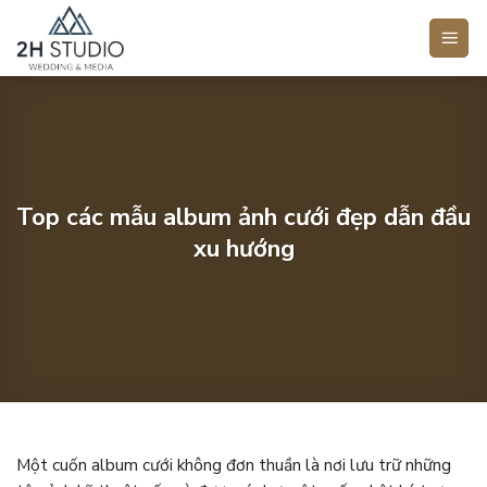
Bỏ
qua
nội
dung
Top các mẫu album ảnh cưới đẹp dẫn đầu
xu hướng
Một cuốn album cưới không đơn thuần là nơi lưu trữ những