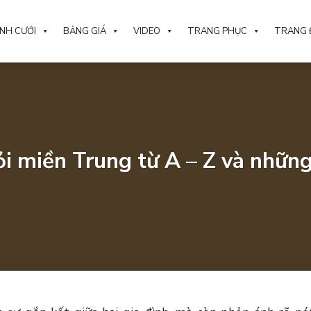
NH CƯỚI
BẢNG GIÁ
VIDEO
TRANG PHỤC
TRANG 
ỏi miền Trung từ A – Z và những