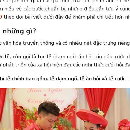
sự gắn kết giữa hai gia đình, mà còn phản ánh rõ né
 hiểu về các bước chuẩn bị, những điều cần lưu ý cũn
O
theo dõi bài viết dưới đây để khám phá chi tiết hơn n
m những gì?
văn hóa truyền thống và có nhiều nét đặc trưng riêng
i lễ, còn gọi là lục lễ
(dạm ngõ, ăn hỏi, xin dâu, rước 
phát triển của xã hội hiện đại, các nghi thức cưới hỏi 
hi lễ chính bao gồm: lễ dạm ngõ, lễ ăn hỏi và lễ cưới –