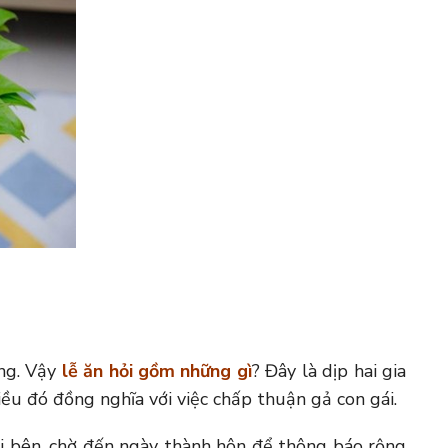
ung. Vậy
lễ ăn hỏi gồm những gì
? Đây là dịp hai gia
điều đó đồng nghĩa với việc chấp thuận gả con gái.
i bên, chờ đến ngày thành hôn để thông báo rộng