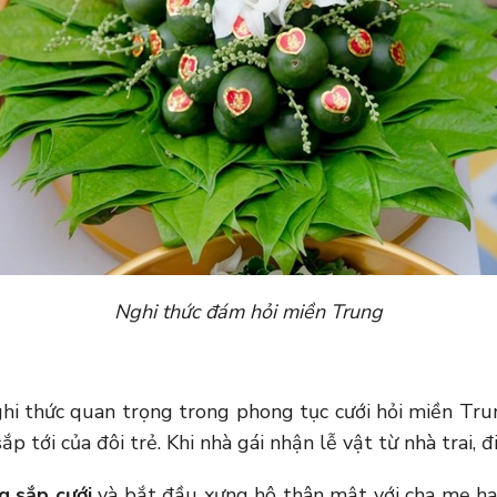
Nghi thức đám hỏi miền Trung
nghi thức quan trọng trong phong tục cưới hỏi miền Tr
 tới của đôi trẻ. Khi nhà gái nhận lễ vật từ nhà trai, 
g sắp cưới
và bắt đầu xưng hô thân mật với cha mẹ ha