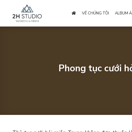
Bỏ
qua
VỀ CHÚNG TÔI
ALBUM Ả
nội
dung
Phong tục cưới h