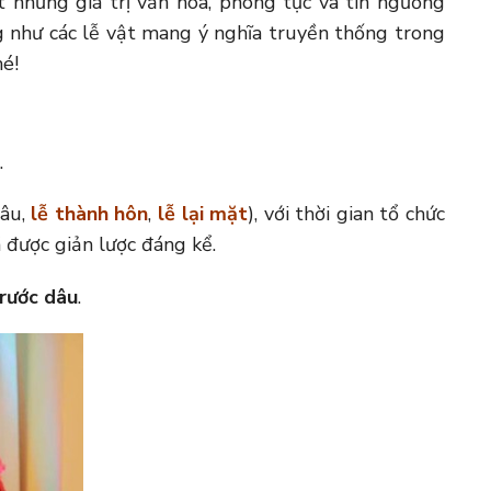
t những giá trị văn hóa, phong tục và tín ngưỡng
g như các lễ vật mang ý nghĩa truyền thống trong
hé!
.
dâu,
lễ thành hôn
,
lễ lại mặt
), với thời gian tổ chức
đã được giản lược đáng kể.
 rước dâu
.