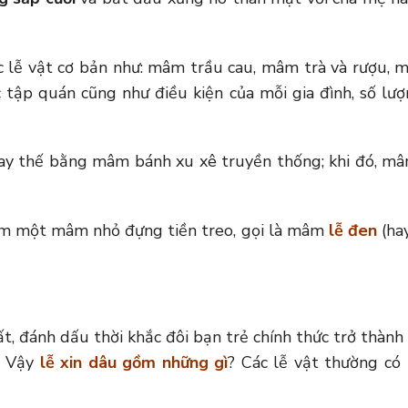
lễ vật cơ bản như: mâm trầu cau, mâm trà và rượu,
tập quán cũng như điều kiện của mỗi gia đình, số lượn
hay thế bằng mâm bánh xu xê truyền thống; khi đó, 
hêm một mâm nhỏ đựng tiền treo, gọi là mâm
lễ đen
(hay
ất, đánh dấu thời khắc đôi bạn trẻ chính thức trở thành
i. Vậy
lễ xin dâu gồm những gì
? Các lễ vật thường có