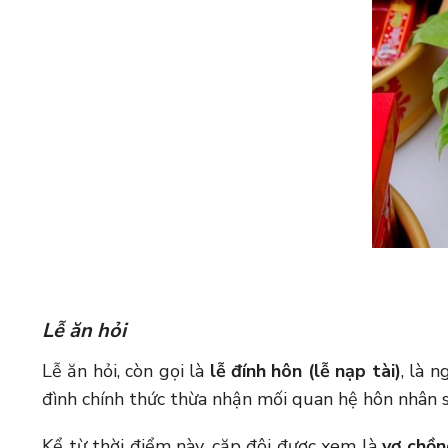
Lễ ăn hỏi
Lễ ăn hỏi, còn gọi là
lễ đính hôn (lễ nạp tài)
, là 
đình chính thức thừa nhận mối quan hệ hôn nhân sắp
Kể từ thời điểm này, cặp đôi được xem là
vợ chồn