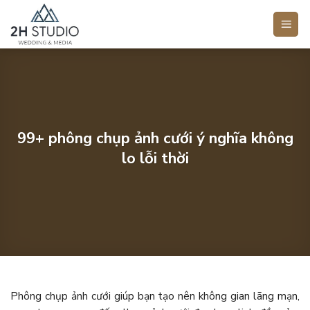
Bỏ
qua
nội
dung
99+ phông chụp ảnh cưới ý nghĩa không
lo lỗi thời
Phông chụp ảnh cưới giúp bạn tạo nên không gian lãng mạn,