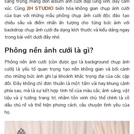
sang trọng, mang đến album ảnh cưới đẹp lung linh, đầy cảm
xúc. Cùng
2H STUDIO
biến hóa không gian chụp ảnh cưới
của bạn với những mẫu phông chụp ảnh cưới độc đáo tạo
chiều sâu và điểm nhấn ấn tượng cho từng bức ảnh với
backdrop chụp ảnh cưới đa dạng kích thước và kiểu dáng ngay
trong bài viết dưới đây nhé.
Phông nền ảnh cưới là gì?
Phông nền ảnh cưới (còn được gọi là background chụp ảnh
cưới) là yếu tố quan trọng tạo nên không gian và bối cảnh
cho những bức ảnh ghi lại khoảnh khắc trọng đại của các cặp
đôi. Đây không chỉ đơn thuần là một tấm vải hay khung cảnh
phía sau, mà là sự kết hợp tinh tế của màu sắc, ánh sáng, vật
liệu và ý tưởng trang trí, nhằm tôn vinh chủ thể chính là cô
dâu chú rể và thể hiện phong cách, câu chuyện tình yêu của
họ.