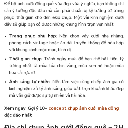
Để bộ ảnh cưới đồng quê vừa đẹp vừa ý nghĩa, bạn không chỉ
cần ý tưởng độc đáo mà còn phải chuẩn bị kỹ lưỡng từ trang
phục, thời gian cho đến ekip chụp. Một vài kinh nghiệm dưới
đây sẽ giúp bạn có được những khung hình trọn vẹn nhất:
Trang phục phù hợp
: Nên chọn váy cưới nhẹ nhàng,
phong cách vintage hoặc áo dài truyền thống để hòa hợp
với khung cảnh mộc mạc, bình dị.
Thời gian chụp
: Tránh ngày mưa để hạn chế bất tiện; lý
tưởng nhất là mùa lúa chín vàng, mùa sen nở hoặc mùa
hoa cải rực rỡ.
Ánh sáng tự nhiên
: Nên làm việc cùng nhiếp ảnh gia có
kinh nghiệm xử lý ánh sáng, giúp bắt trọn khoảnh khắc đẹp
mà vẫn giữ được sự tự nhiên và hài hòa.
Xem ngay: Gợi ý 10+
concept chụp ảnh cưới mùa đông
độc đáo nhất
Địa chỉ chụp ảnh cưới đồng quê – 2H