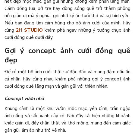
nét đẹp mộc mạc, gần gũi nhưng không kém phần lãng mạn.
Cánh đồng lúa, bờ tre hay dòng sông quê trở thành phông
nền giản dị mà ý nghĩa, gợi nhớ ký ức tuổi thơ và sự bình yên.
Nếu bạn đang tìm cảm hứng cho bộ ảnh cưới của mình, hãy
cùng
2H STUDIO
khám phá ngay những ý tưởng chụp ảnh
cưới đồng quê dưới đây.
Gợi ý concept ảnh cưới đồng quê
đẹp
Để có một bộ ảnh cưới thật sự độc đáo và mang đậm dấu ấn
cá nhân, hãy cùng nhau khám phá những gợi ý concept ảnh
cưới đồng quê lãng mạn và gần gũi với thiên nhiên.
Concept vườn nhà
Khung cảnh là một khu vườn mộc mạc, yên bình, tràn ngập
ánh nắng và sắc xanh cây cỏ. Nơi đây tái hiện những khoảnh
khắc giản dị, đầy chân thật và thơ mộng, mang đến cảm giác
gần gũi, ấm áp như trở về nhà.