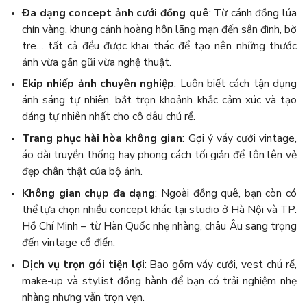
Đa dạng concept ảnh cưới đồng quê
: Từ cánh đồng lúa
chín vàng, khung cảnh hoàng hôn lãng mạn đến sân đình, bờ
tre… tất cả đều được khai thác để tạo nên những thước
ảnh vừa gần gũi vừa nghệ thuật.
Ekip nhiếp ảnh chuyên nghiệp
: Luôn biết cách tận dụng
ánh sáng tự nhiên, bắt trọn khoảnh khắc cảm xúc và tạo
dáng tự nhiên nhất cho cô dâu chú rể.
Trang phục hài hòa không gian
: Gợi ý váy cưới vintage,
áo dài truyền thống hay phong cách tối giản để tôn lên vẻ
đẹp chân thật của bộ ảnh.
Không gian chụp đa dạng
: Ngoài đồng quê, bạn còn có
thể lựa chọn nhiều concept khác tại studio ở Hà Nội và TP.
Hồ Chí Minh – từ Hàn Quốc nhẹ nhàng, châu Âu sang trọng
đến vintage cổ điển.
Dịch vụ trọn gói tiện lợi
: Bao gồm váy cưới, vest chú rể,
make-up và stylist đồng hành để bạn có trải nghiệm nhẹ
nhàng nhưng vẫn trọn vẹn.