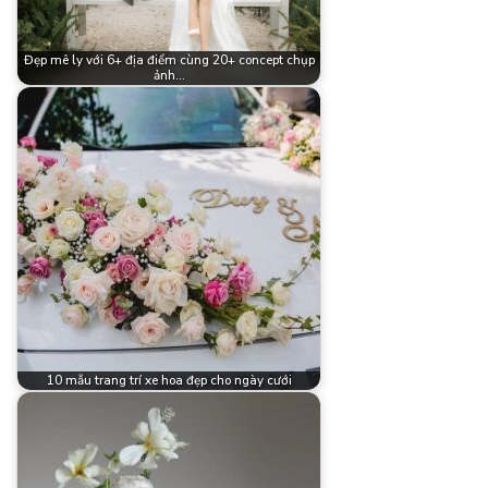
Đẹp mê ly với 6+ địa điểm cùng 20+ concept chụp
ảnh…
10 mẫu trang trí xe hoa đẹp cho ngày cưới