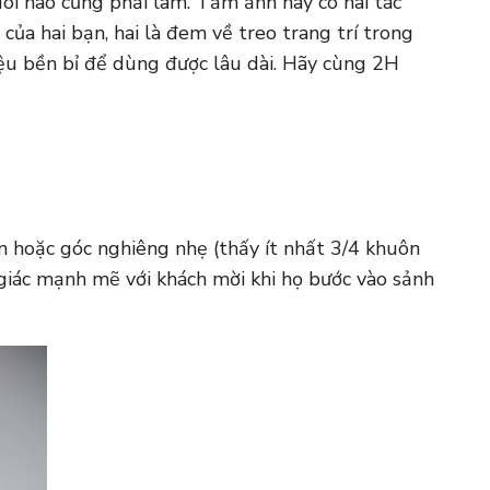
ôi nào cũng phải làm. Tấm ảnh này có hai tác
của hai bạn, hai là đem về treo trang trí trong
iệu bền bỉ để dùng được lâu dài. Hãy cùng
2H
 hoặc góc nghiêng nhẹ (thấy ít nhất 3/4 khuôn
 giác mạnh mẽ với khách mời khi họ bước vào sảnh