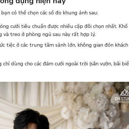
hông dụng hiện nay
, bạn có thể chọn các số đo khung ảnh sau:
óng cưới tiêu chuẩn được nhiều cặp đôi chọn nhất. Khổ ả
g và treo ở phòng ngủ sau này rất hợp lý.
c tiệc ở các trung tâm sảnh lớn, không gian đón khách 
 chỉ dùng cho các đám cưới ngoài trời (sân vườn, bãi biể