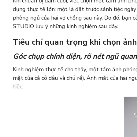
Khi chuẩn bị đám cưới, việc chọn một tấm ảnh phó
dụng thực tế lớn: một là đặt trước sảnh tiệc ngày 
phòng ngủ của hai vợ chồng sau này. Do đó, bạn c
STUDIO
lưu ý những kinh nghiệm sau đây.
Tiêu chí quan trọng khi chọn ản
Góc chụp chính diện, rõ nét ngũ quan
Kinh nghiệm thực tế cho thấy, một tấm ảnh phóng
mặt của cả cô dâu và chú rể). Ánh mắt của hai ng
tiệc.