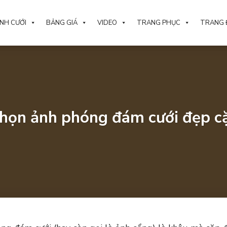
NH CƯỚI
BẢNG GIÁ
VIDEO
TRANG PHỤC
TRANG 
họn ảnh phóng đám cưới đẹp cặ