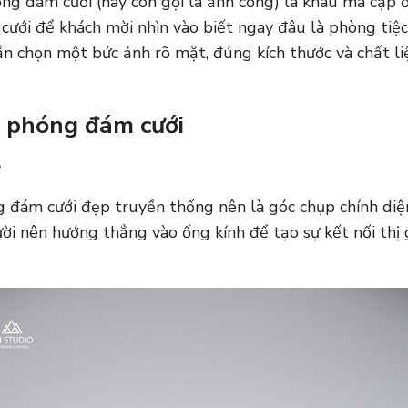
ng đám cưới (hay còn gọi là ảnh cổng) là khâu mà cặp đ
cưới để khách mời nhìn vào biết ngay đâu là phòng tiệc 
ần chọn một bức ảnh rõ mặt, đúng kích thước và chất l
h phóng đám cưới
 đám cưới đẹp truyền thống nên là góc chụp chính diện
ười nên hướng thẳng vào ống kính để tạo sự kết nối thị