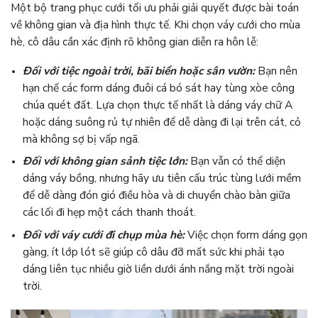
Một bộ trang phục cưới tối ưu phải giải quyết được bài toán
về không gian và địa hình thực tế. Khi chọn váy cưới cho mùa
hè, cô dâu cần xác định rõ không gian diễn ra hôn lễ:
Đối với tiệc ngoài trời, bãi biển hoặc sân vườn:
Bạn nên
hạn chế các form dáng đuôi cá bó sát hay tùng xòe công
chúa quét đất. Lựa chọn thực tế nhất là dáng váy chữ A
hoặc dáng suông rủ tự nhiên để dễ dàng đi lại trên cát, cỏ
mà không sợ bị vấp ngã.
Đối với không gian sảnh tiệc lớn:
Bạn vẫn có thể diện
dáng váy bồng, nhưng hãy ưu tiên cấu trúc tùng lưới mềm
để dễ dàng đón gió điều hòa và di chuyển chào bàn giữa
các lối đi hẹp một cách thanh thoát.
Đối với váy cưới đi chụp mùa hè:
Việc chọn form dáng gọn
gàng, ít lớp lót sẽ giúp cô dâu đỡ mất sức khi phải tạo
dáng liên tục nhiều giờ liền dưới ánh nắng mặt trời ngoài
trời.