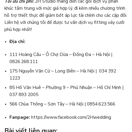
Tối ưu chi phí:
2H Studio mang đến các gói dịch vụ phân
khúc tầm trung với mức giá hợp lý, đi kèm nhiều chương trình
hỗ trợ thiết thực để giảm bớt áp lực tài chính cho các cặp đôi.
Liên hệ với chúng tôi để được tư vấn dịch vụ fitting váy cưới
phù hợp nhất!
Địa chỉ:
111 Hoàng Cầu – Ô Chợ Dừa – Đống Đa – Hà Nội |
0826.268.111
175 Nguyễn Văn Cừ – Long Biên – Hà Nội | 034 392
1223
85 Hồ Văn Huê – Phường 9 – Phú Nhuận – Hồ Chí Minh |
037 893 2005
566 Chùa Thông – Sơn Tây – Hà Nội | 0854.623.566
Fanpage:
https://www.facebook.com/2Hwedding
Bài viết liên quan: