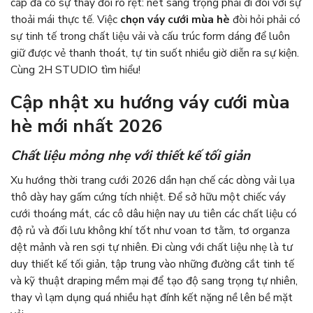
cấp đã có sự thay đổi rõ rệt: nét sang trọng phải đi đôi với sự
thoải mái thực tế. Việc
chọn váy cưới mùa hè
đòi hỏi phải có
sự tinh tế trong chất liệu vải và cấu trúc form dáng để luôn
giữ được vẻ thanh thoát, tự tin suốt nhiều giờ diễn ra sự kiện.
Cùng
2H STUDIO
tìm hiểu!
Cập nhật xu hướng váy cưới mùa
hè mới nhất 2026
Chất liệu mỏng nhẹ với thiết kế tối giản
Xu hướng thời trang cưới 2026 dần hạn chế các dòng vải lụa
thô dày hay gấm cứng tích nhiệt. Để sở hữu một chiếc váy
cưới thoáng mát, các cô dâu hiện nay ưu tiên các chất liệu có
độ rủ và đối lưu không khí tốt như voan tơ tằm, tơ organza
dệt mảnh và ren sợi tự nhiên. Đi cùng với chất liệu nhẹ là tư
duy thiết kế tối giản, tập trung vào những đường cắt tinh tế
và kỹ thuật draping mềm mại để tạo độ sang trọng tự nhiên,
thay vì lạm dụng quá nhiều hạt đính kết nặng nề lên bề mặt