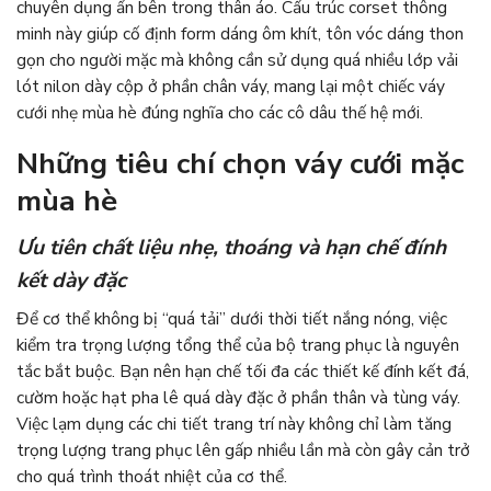
chuyên dụng ẩn bên trong thân áo. Cấu trúc corset thông
minh này giúp cố định form dáng ôm khít, tôn vóc dáng thon
gọn cho người mặc mà không cần sử dụng quá nhiều lớp vải
lót nilon dày cộp ở phần chân váy, mang lại một chiếc váy
cưới nhẹ mùa hè đúng nghĩa cho các cô dâu thế hệ mới.
Những tiêu chí chọn váy cưới mặc
mùa hè
Ưu tiên chất liệu nhẹ, thoáng và hạn chế đính
kết dày đặc
Để cơ thể không bị “quá tải” dưới thời tiết nắng nóng, việc
kiểm tra trọng lượng tổng thể của bộ trang phục là nguyên
tắc bắt buộc. Bạn nên hạn chế tối đa các thiết kế đính kết đá,
cườm hoặc hạt pha lê quá dày đặc ở phần thân và tùng váy.
Việc lạm dụng các chi tiết trang trí này không chỉ làm tăng
trọng lượng trang phục lên gấp nhiều lần mà còn gây cản trở
cho quá trình thoát nhiệt của cơ thể.