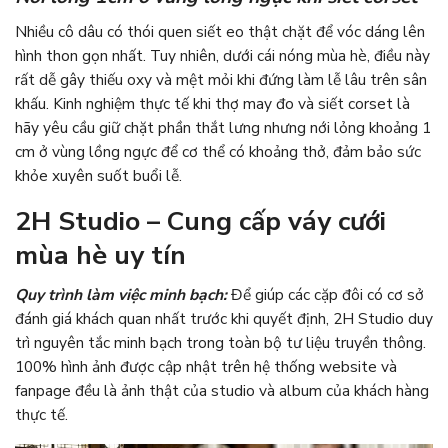
Nhiều cô dâu có thói quen siết eo thật chặt để vóc dáng lên
hình thon gọn nhất. Tuy nhiên, dưới cái nóng mùa hè, điều này
rất dễ gây thiếu oxy và mệt mỏi khi đứng làm lễ lâu trên sân
khấu. Kinh nghiệm thực tế khi thợ may đo và siết corset là
hãy yêu cầu giữ chặt phần thắt lưng nhưng nới lỏng khoảng 1
cm ở vùng lồng ngực để cơ thể có khoảng thở, đảm bảo sức
khỏe xuyên suốt buổi lễ.
2H Studio – Cung cấp váy cưới
mùa hè uy tín
Quy trình làm việc minh bạch:
Để giúp các cặp đôi có cơ sở
đánh giá khách quan nhất trước khi quyết định, 2H Studio duy
trì nguyên tắc minh bạch trong toàn bộ tư liệu truyền thông.
100% hình ảnh được cập nhật trên hệ thống website và
fanpage đều là ảnh thật của studio và album của khách hàng
thực tế.