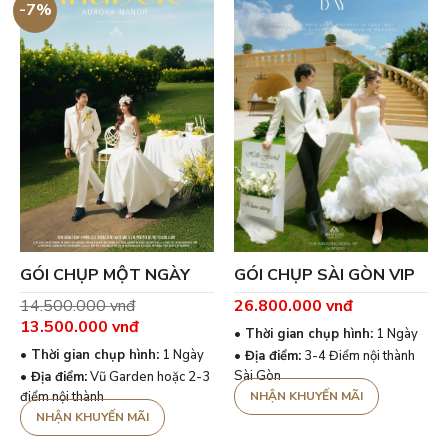
-7%
GÓI CHỤP MỘT NGÀY
GÓI CHỤP SÀI GÒN VIP
14.500.000
vnđ
26.800.000
vnđ
Giá
13.500.000
vnđ
• Thời gian chụp hình:
1 Ngày
gốc
Giá
là:
hiện
• Thời gian chụp hình:
1 Ngày
• Địa điểm:
3-4 Điểm nội thành
14.500.000 vnđ.
tại
Sài Gòn
• Địa điểm:
Vũ Garden hoặc 2-3
là:
13.500.000 vnđ.
điểm nội thành