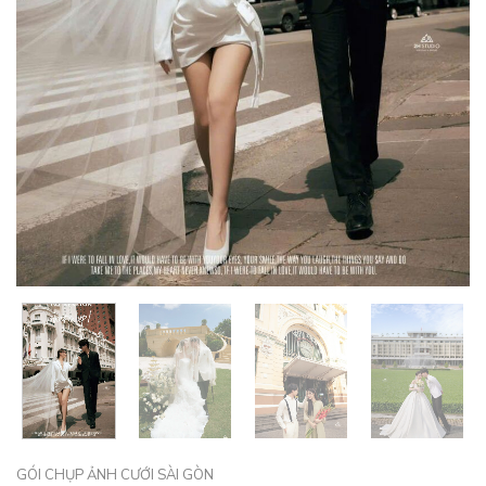
GÓI CHỤP ẢNH CƯỚI SÀI GÒN