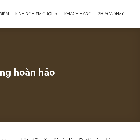
ĐIỂM
KINH NGHIỆM CƯỚI
KHÁCH HÀNG
2H ACADEMY
ting hoàn hảo