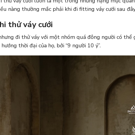
 đi thử váy cưới luôn là một trong những hạng mục quan
iều nàng thường mắc phải khi đi fitting váy cưới sau đây
hi thử váy cưới
t, nhưng đi thử váy với một nhóm quá đông người có thể
hướng thời đại của họ, bởi “9 người 10 ý”.