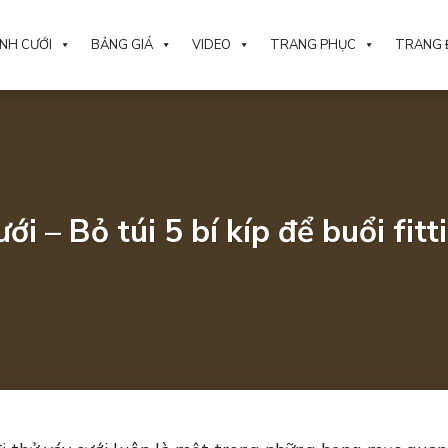
NH CƯỚI
BẢNG GIÁ
VIDEO
TRANG PHỤC
TRANG 
ưới – Bỏ túi 5 bí kíp để buổi fit