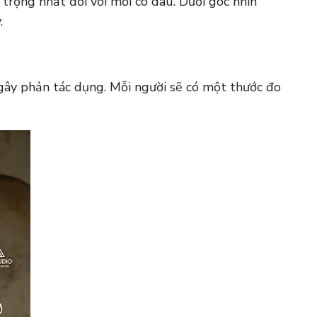
 trọng nhất đối với mỗi cô dâu. Dưới góc nhìn
.
 gây phản tác dụng. Mỗi người sẽ có một thước đo