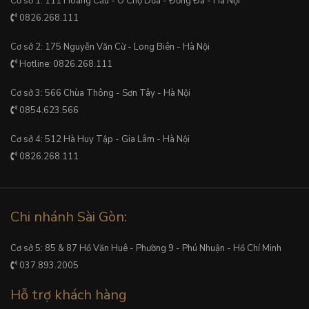
Cơ sở 1: 111 Hoàng Cầu - Ô Chợ Dừa - Đống Đa - Hà Nội
0826.268.111
Cơ sở 2: 175 Nguyễn Văn Cừ - Long Biên - Hà Nội
Hotline: 0826.268.111
Cơ sở 3: 566 Chùa Thông - Sơn Tây - Hà Nội
0854.623.566
Cơ sở 4: 512 Hà Huy Tập - Gia Lâm - Hà Nội
0826.268.111
Chi nhánh Sài Gòn:
Cơ sở 5: 85 & 87 Hồ Văn Huê - Phường 9 - Phú Nhuận - Hồ Chí Minh
037.893.2005
Hỗ trợ khách hàng