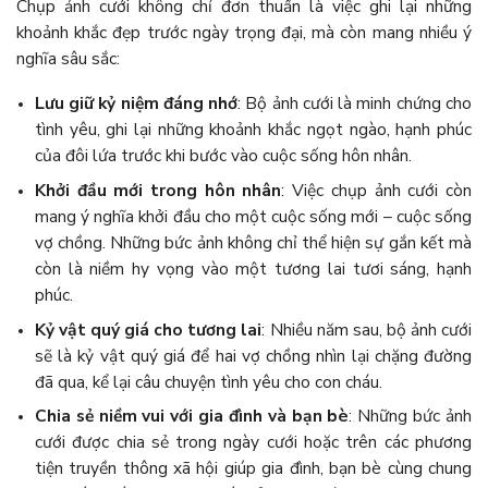
Chụp ảnh cưới không chỉ đơn thuần là việc ghi lại những
khoảnh khắc đẹp trước ngày trọng đại, mà còn mang nhiều ý
nghĩa sâu sắc:
Lưu giữ kỷ niệm đáng nhớ
: Bộ ảnh cưới là minh chứng cho
tình yêu, ghi lại những khoảnh khắc ngọt ngào, hạnh phúc
của đôi lứa trước khi bước vào cuộc sống hôn nhân.
Khởi đầu mới trong hôn nhân
: Việc chụp ảnh cưới còn
mang ý nghĩa khởi đầu cho một cuộc sống mới – cuộc sống
vợ chồng. Những bức ảnh không chỉ thể hiện sự gắn kết mà
còn là niềm hy vọng vào một tương lai tươi sáng, hạnh
phúc.
Kỷ vật quý giá cho tương lai
: Nhiều năm sau, bộ ảnh cưới
sẽ là kỷ vật quý giá để hai vợ chồng nhìn lại chặng đường
đã qua, kể lại câu chuyện tình yêu cho con cháu.
Chia sẻ niềm vui với gia đình và bạn bè
: Những bức ảnh
cưới được chia sẻ trong ngày cưới hoặc trên các phương
tiện truyền thông xã hội giúp gia đình, bạn bè cùng chung