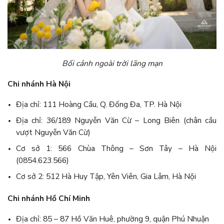
Bối cảnh ngoài trời lãng mạn
Chi nhánh Hà N
ội
Địa chỉ: 111 Hoàng Cầu, Q. Đống Đa, TP. Hà Nội
Địa chỉ: 36/189 Nguyễn Văn Cừ – Long Biên (chân cầu
vượt Nguyễn Văn Cừ)
Cơ sở 1: 566 Chùa Thông – Sơn Tây – Hà Nội
(0854.623.566)
Cơ sở 2: 512 Hà Huy Tập, Yên Viên, Gia Lâm, Hà Nội
Chi nhánh Hồ Chí Minh
Địa chỉ: 85 – 87 Hồ V
ăn Huê, phường 9, quận Phú Nhuận