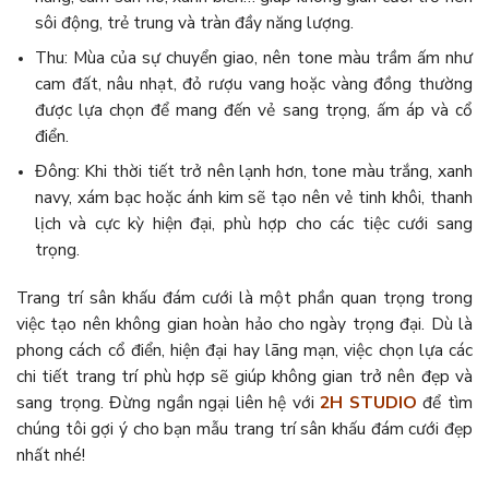
sôi động, trẻ trung và tràn đầy năng lượng.
Thu: Mùa của sự chuyển giao, nên tone màu trầm ấm như
cam đất, nâu nhạt, đỏ rượu vang hoặc vàng đồng thường
được lựa chọn để mang đến vẻ sang trọng, ấm áp và cổ
điển.
Đông: Khi thời tiết trở nên lạnh hơn, tone màu trắng, xanh
navy, xám bạc hoặc ánh kim sẽ tạo nên vẻ tinh khôi, thanh
lịch và cực kỳ hiện đại, phù hợp cho các tiệc cưới sang
trọng.
Trang trí sân khấu đám cưới là một phần quan trọng trong
việc tạo nên không gian hoàn hảo cho ngày trọng đại. Dù là
phong cách cổ điển, hiện đại hay lãng mạn, việc chọn lựa các
chi tiết trang trí phù hợp sẽ giúp không gian trở nên đẹp và
sang trọng.
Đừng ngần ngại liên hệ với
2H STUDIO
để tìm
chúng tôi gợi ý cho bạn mẫu trang trí sân khấu đám cưới đẹp
nhất nhé!