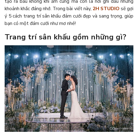
tạo ra bầu không khí ấm cúng mà còn là nơi ghi dấu những
khoảnh khắc đáng nhớ. Trong bài viết này,
2H STUDIO
sẽ gợi
ý 5 cách trang trí sân khấu đám cưới đẹp và sang trọng, giúp
bạn có một đám cưới như mơ nhé!
Trang trí sân khấu gồm những gì?