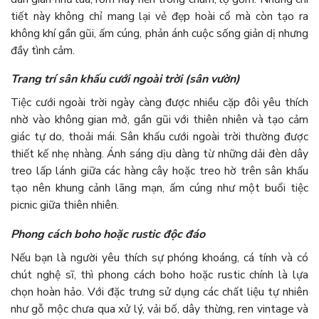
tiết này không chỉ mang lại vẻ đẹp hoài cổ mà còn tạo ra
không khí gần gũi, ấm cúng, phản ánh cuộc sống giản dị nhưng
đầy tình cảm.
Trang trí sân khấu cưới ngoài trời (sân vườn)
Tiệc cưới ngoài trời ngày càng được nhiều cặp đôi yêu thích
nhờ vào không gian mở, gần gũi với thiên nhiên và tạo cảm
giác tự do, thoải mái. Sân khấu cưới ngoài trời thường được
thiết kế nhẹ nhàng. Ánh sáng dịu dàng từ những dải đèn dây
treo lấp lánh giữa các hàng cây hoặc treo hờ trên sân khấu
tạo nên khung cảnh lãng mạn, ấm cúng như một buổi tiệc
picnic giữa thiên nhiên.
Phong cách boho hoặc rustic độc đáo
Nếu bạn là người yêu thích sự phóng khoáng, cá tính và có
chút nghệ sĩ, thì phong cách boho hoặc rustic chính là lựa
chọn hoàn hảo. Với đặc trưng sử dụng các chất liệu tự nhiên
như gỗ mộc chưa qua xử lý, vải bố, dây thừng, ren vintage và