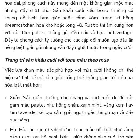
hoa dại, phong cách này mang đến một không gian mộc mạc
nhưng đầy chất thơ. Sân khấu cưới kiểu boho thường có
khung gỗ hình tam giác hoặc cổng vòm trang trí bằng
dreamcatcher, hoa khô hoặc lông vũ. Rustic thì ấm cúng hơn
với các tấm pallet, thùng gỗ, đèn dầu và họa tiết vintage.
Đây là phong cách lý tưởng cho các cặp đôi muốn tạo dấu ấn
riêng biệt, gần gũi nhưng vẫn đầy nghệ thuật trong ngày cưới.
Trang trí sân khấu cưới với tone màu theo mùa
Việc lựa chọn màu sắc phù hợp với mùa cưới không chỉ thể
hiện sự tinh tế mà còn giúp tổng thể không gian trở nên hài
hòa, bắt mắt hơn.
Xuân: Sắc xuân thường nhẹ nhàng và tươi mới, do đó các
gam màu pastel như hồng phấn, xanh mint, vàng kem hay
tím lavender sẽ tạo cảm giác ngọt ngào, lãng mạn và đầy
sức sống.
Hạ: Mùa hè rực rỡ với những tone màu nổi bật như vàng
nắng, cam san hô, xanh biển… giúp không gian cưới trở nên