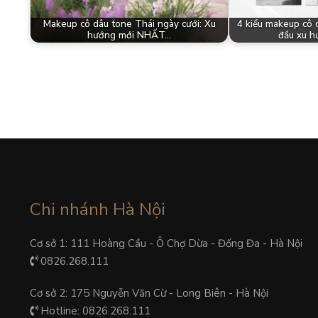
Makeup cô dâu tone Thái ngày cưới: Xu
4 kiểu makeup cô
hướng mới NHẤT…
đầu xu h
Chi nhánh Hà Nội
Cơ sở 1: 111 Hoàng Cầu - Ô Chợ Dừa - Đống Đa - Hà Nội
0826.268.111
Cơ sở 2: 175 Nguyễn Văn Cừ - Long Biên - Hà Nội
Hotline: 0826.268.111