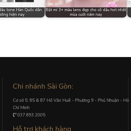
 dâu tone Hàn Quốc dẫn
Bật mí 3+ màu lens đẹp cho cô dâu hot nhất
ướng hiện nay
mùa cưới năm nay
Chi nhánh Sài Gòn:
Cơ sở 5: 85 & 87 Hồ Văn Huê - Phường 9 - Phú Nhuận - Hồ
Chí Minh
037.893.2005
Hỗ trợ khách hàng