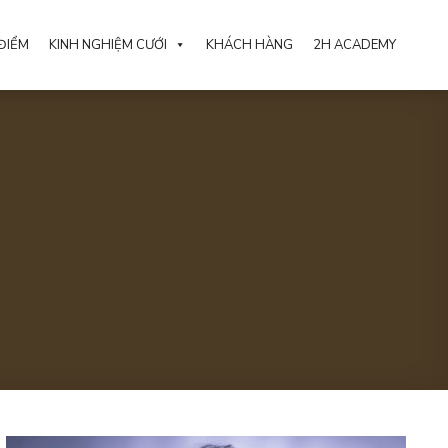
ĐIỂM
KINH NGHIỆM CƯỚI
KHÁCH HÀNG
2H ACADEMY