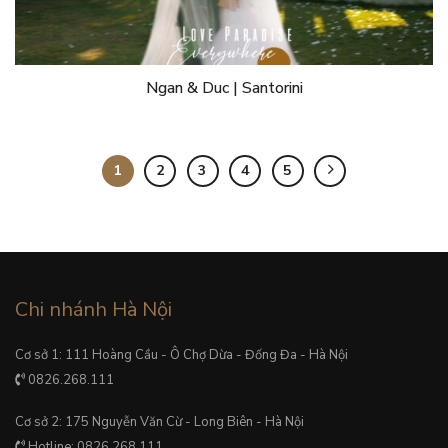
Ngan & Duc | Santorini
1
2
3
4
5
Chi nhánh Hà Nội
Cơ sở 1: 111 Hoàng Cầu - Ô Chợ Dừa - Đống Đa - Hà Nội
0826.268.111
Cơ sở 2: 175 Nguyễn Văn Cừ - Long Biên - Hà Nội
Hotline: 0826.268.111