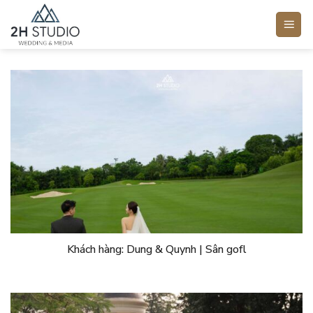
Bỏ
qua
nội
dung
Khách hàng: Dung & Quynh | Sân gofl