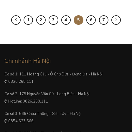
1
2
3
4
5
6
7
Chi nhánh Hà Nội
Cơ sở 1: 111 Hoàng Cầu - Ô Chợ Dừa - Đống Đa - Hà Nội
0826.268.111
Cơ sở 2: 175 Nguyễn Văn Cừ - Long Biên - Hà Nội
Hotline: 0826.268.111
Cơ sở 3: 566 Chùa Thông - Sơn Tây - Hà Nội
0854.623.566